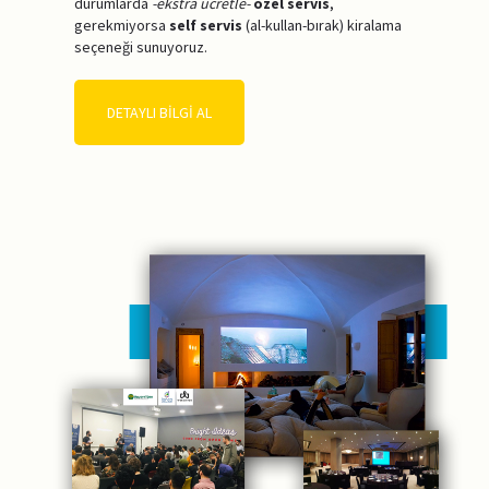
durumlarda
-ekstra ücretle-
özel servis
,
gerekmiyorsa
self servis
(al-kullan-bırak) kiralama
seçeneği sunuyoruz.
DETAYLI BİLGİ AL