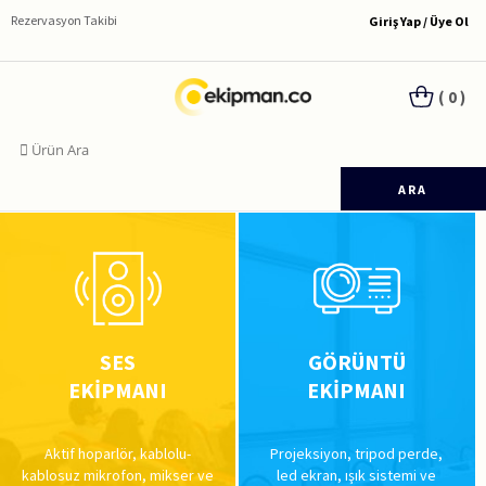
Rezervasyon Takibi
Giriş Yap / Üye Ol
( 0 )
ARA
SES
GÖRÜNTÜ
EKİPMANI
EKİPMANI
Aktif hoparlör, kablolu-
Projeksiyon, tripod perde,
kablosuz mikrofon, mikser ve
led ekran, ışık sistemi ve